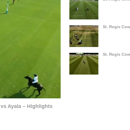
St. Regis Cow
vs Ayala – Highlights