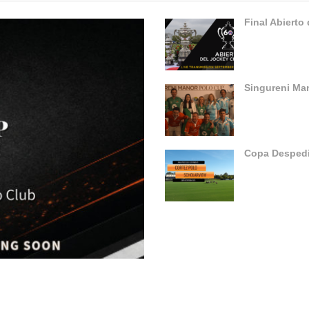
Final Abierto
Singureni Ma
Copa Despedi