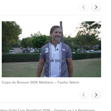
Copa de Bronce 2026 Mediano – Facha Valent
St. Regis Cowdray Gold Cup Semifinal 2026 – Gaston vs La Hechicera – Highlights